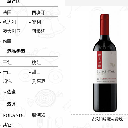
- 原产国
- 法国
- 西班牙
- 意大利
- 智利
- 澳大利亚
- 阿根廷
- 德国
- 酒品类型
- 干红
- 桃红
- 干白
- 甜白
- 起泡
- 贵腐酒
- 佐食
- 酒具
- ROLANDO
- 醒酒器
艾乐门珍藏赤霞珠
- 其它