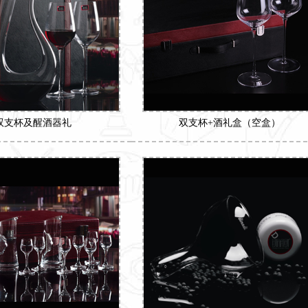
双支杯及醒酒器礼
双支杯+酒礼盒（空盒）