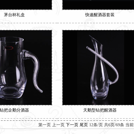
茅台杯礼盒
快速醒酒器套装
钻把企鹅分酒器
天鹅型钻把醒酒器
第一页 上一页
下一页
尾页
12条/页 共6页/69条 当