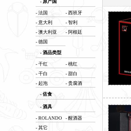
- 原产国
- 法国
- 西班牙
- 意大利
- 智利
- 澳大利亚
- 阿根廷
- 德国
- 酒品类型
- 干红
- 桃红
- 干白
- 甜白
- 起泡
- 贵腐酒
- 佐食
- 酒具
- ROLANDO
- 醒酒器
- 其它