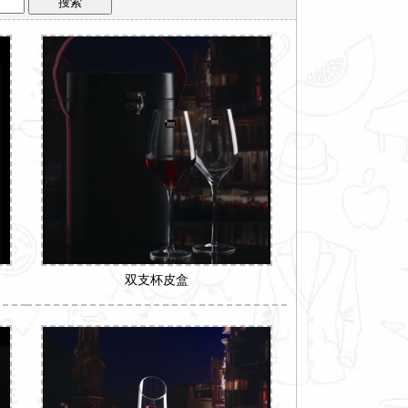
双支杯皮盒