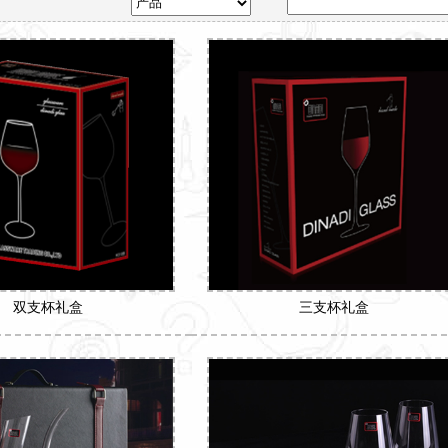
双支杯礼盒
三支杯礼盒